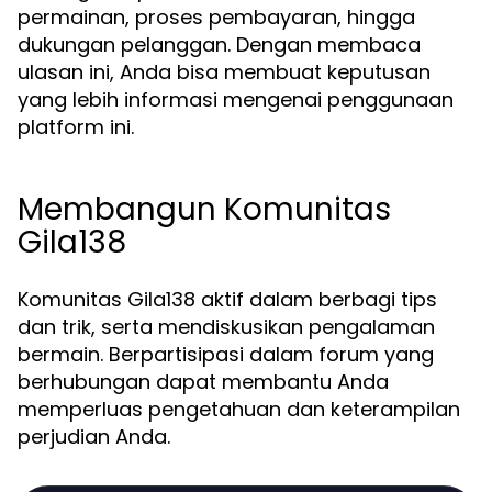
permainan, proses pembayaran, hingga
dukungan pelanggan. Dengan membaca
ulasan ini, Anda bisa membuat keputusan
yang lebih informasi mengenai penggunaan
platform ini.
Membangun Komunitas
Gila138
Komunitas Gila138 aktif dalam berbagi tips
dan trik, serta mendiskusikan pengalaman
bermain. Berpartisipasi dalam forum yang
berhubungan dapat membantu Anda
memperluas pengetahuan dan keterampilan
perjudian Anda.