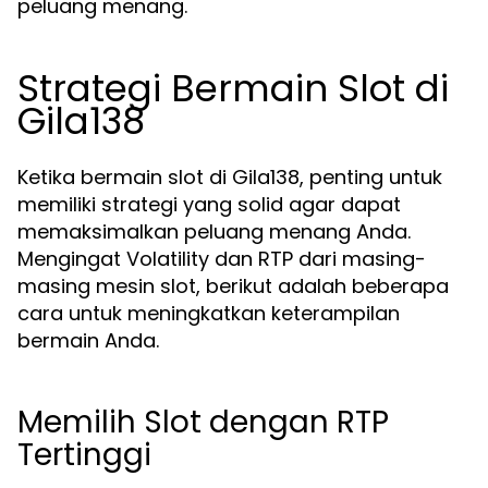
peluang menang.
Strategi Bermain Slot di
Gila138
Ketika bermain slot di Gila138, penting untuk
memiliki strategi yang solid agar dapat
memaksimalkan peluang menang Anda.
Mengingat Volatility dan RTP dari masing-
masing mesin slot, berikut adalah beberapa
cara untuk meningkatkan keterampilan
bermain Anda.
Memilih Slot dengan RTP
Tertinggi