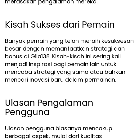
merasakan pengalaman mereka.
Kisah Sukses dari Pemain
Banyak pemain yang telah meraih kesuksesan
besar dengan memanfaatkan strategi dan
bonus di Gila138. Kisah-kisah ini sering kali
menjadi inspirasi bagi pemain lain untuk
mencoba strategi yang sama atau bahkan
mencari inovasi baru dalam permainan.
Ulasan Pengalaman
Pengguna
Ulasan pengguna biasanya mencakup
berbagai aspek, mulai dari kualitas