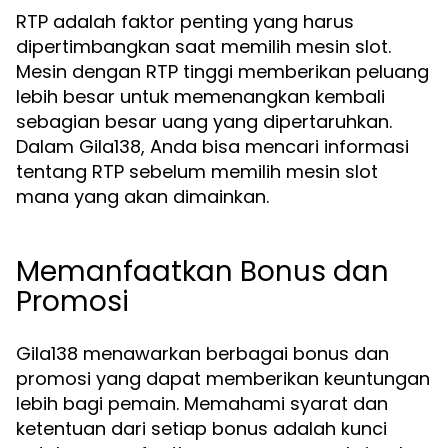
RTP adalah faktor penting yang harus
dipertimbangkan saat memilih mesin slot.
Mesin dengan RTP tinggi memberikan peluang
lebih besar untuk memenangkan kembali
sebagian besar uang yang dipertaruhkan.
Dalam Gila138, Anda bisa mencari informasi
tentang RTP sebelum memilih mesin slot
mana yang akan dimainkan.
Memanfaatkan Bonus dan
Promosi
Gila138 menawarkan berbagai bonus dan
promosi yang dapat memberikan keuntungan
lebih bagi pemain. Memahami syarat dan
ketentuan dari setiap bonus adalah kunci