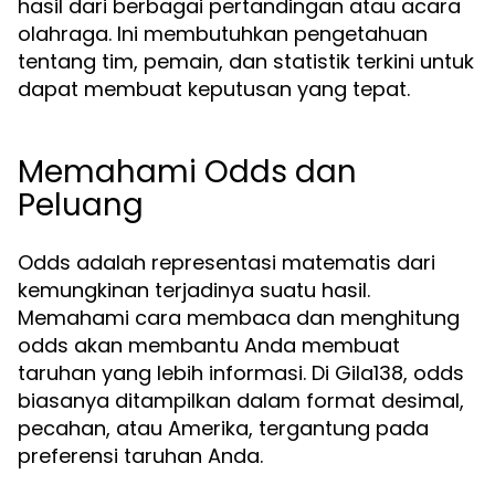
hasil dari berbagai pertandingan atau acara
olahraga. Ini membutuhkan pengetahuan
tentang tim, pemain, dan statistik terkini untuk
dapat membuat keputusan yang tepat.
Memahami Odds dan
Peluang
Odds adalah representasi matematis dari
kemungkinan terjadinya suatu hasil.
Memahami cara membaca dan menghitung
odds akan membantu Anda membuat
taruhan yang lebih informasi. Di Gila138, odds
biasanya ditampilkan dalam format desimal,
pecahan, atau Amerika, tergantung pada
preferensi taruhan Anda.