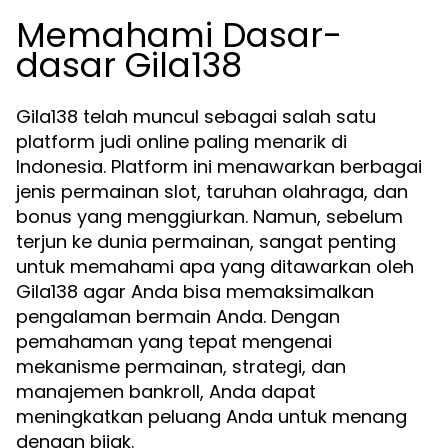
Memahami Dasar-
dasar Gila138
Gila138 telah muncul sebagai salah satu
platform judi online paling menarik di
Indonesia. Platform ini menawarkan berbagai
jenis permainan slot, taruhan olahraga, dan
bonus yang menggiurkan. Namun, sebelum
terjun ke dunia permainan, sangat penting
untuk memahami apa yang ditawarkan oleh
Gila138 agar Anda bisa memaksimalkan
pengalaman bermain Anda. Dengan
pemahaman yang tepat mengenai
mekanisme permainan, strategi, dan
manajemen bankroll, Anda dapat
meningkatkan peluang Anda untuk menang
dengan bijak.