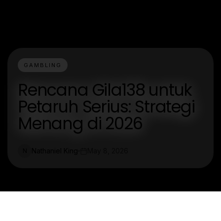
GAMBLING
Rencana Gila138 untuk
Petaruh Serius: Strategi
Menang di 2026
Nathaniel King
May 8, 2026
N