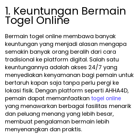
1. Keuntungan Bermain
Togel Online
Bermain togel online membawa banyak
keuntungan yang menjadi alasan mengapa
semakin banyak orang beralih dari cara
tradisional ke platform digital. Salah satu
keuntungannya adalah akses 24/7 yang
menyediakan kenyamanan bagi pemain untuk
bertaruh kapan saja tanpa perlu pergi ke
lokasi fisik. Dengan platform seperti AHHA4D,
pemain dapat memanfaatkan
togel online
yang menawarkan berbagai fasilitas menarik
dan peluang menang yang lebih besar,
membuat pengalaman bermain lebih
menyenangkan dan praktis.