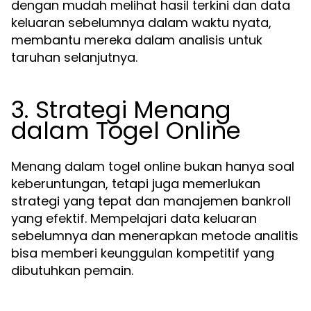
dengan mudah melihat hasil terkini dan data
keluaran sebelumnya dalam waktu nyata,
membantu mereka dalam analisis untuk
taruhan selanjutnya.
3. Strategi Menang
dalam Togel Online
Menang dalam togel online bukan hanya soal
keberuntungan, tetapi juga memerlukan
strategi yang tepat dan manajemen bankroll
yang efektif. Mempelajari data keluaran
sebelumnya dan menerapkan metode analitis
bisa memberi keunggulan kompetitif yang
dibutuhkan pemain.