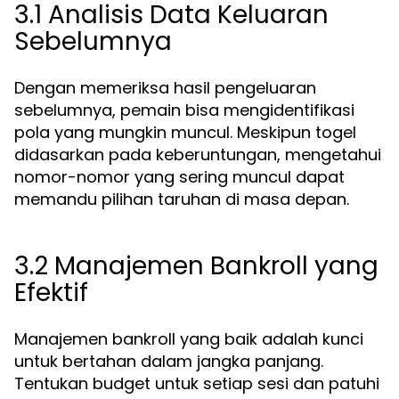
3.1 Analisis Data Keluaran
Sebelumnya
Dengan memeriksa hasil pengeluaran
sebelumnya, pemain bisa mengidentifikasi
pola yang mungkin muncul. Meskipun togel
didasarkan pada keberuntungan, mengetahui
nomor-nomor yang sering muncul dapat
memandu pilihan taruhan di masa depan.
3.2 Manajemen Bankroll yang
Efektif
Manajemen bankroll yang baik adalah kunci
untuk bertahan dalam jangka panjang.
Tentukan budget untuk setiap sesi dan patuhi