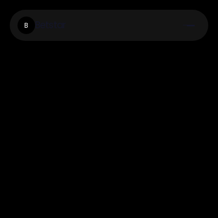
Betstar
B