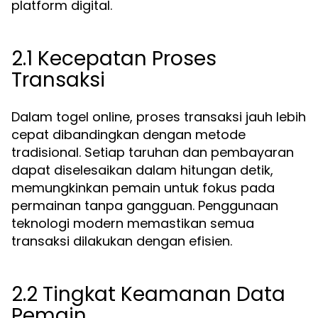
platform digital.
2.1 Kecepatan Proses
Transaksi
Dalam togel online, proses transaksi jauh lebih
cepat dibandingkan dengan metode
tradisional. Setiap taruhan dan pembayaran
dapat diselesaikan dalam hitungan detik,
memungkinkan pemain untuk fokus pada
permainan tanpa gangguan. Penggunaan
teknologi modern memastikan semua
transaksi dilakukan dengan efisien.
2.2 Tingkat Keamanan Data
Pemain