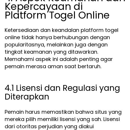
Kepercayaan di
Platform Togel Online
Ketersediaan dan keandalan platform togel
online tidak hanya berhubungan dengan
popularitasnya, melainkan juga dengan
tingkat keamanan yang ditawarkan.
Memahami aspek ini adalah penting agar
pemain merasa aman saat bertaruh.
4.1 Lisensi dan Regulasi yang
Diterapkan
Pemain harus memastikan bahwa situs yang
mereka pilih memiliki lisensi yang sah. Lisensi
dari otoritas perjudian yang diakui