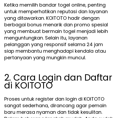
Ketika memilih bandar togel online, penting
untuk memperhatikan reputasi dan layanan
yang ditawarkan. KOITOTO hadir dengan
berbagai bonus menarik dan promo spesial
yang membuat bermain togel menjadi lebih
menguntungkan. Selain itu, layanan
pelanggan yang responsif selama 24 jam
siap membantu menghadapi kendala atau
pertanyaan yang mungkin muncul.
2. Cara Login dan Daftar
di KOITOTO
Proses untuk register dan login di KOITOTO
sangat sederhana, dirancang agar pemain
baru merasa nyaman dan tidak kesulitan.