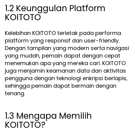
1.2 Keunggulan Platform
KOITOTO
Kelebihan KOITOTO terletak pada performa
platform yang responsif dan user-friendly.
Dengan tampilan yang modern serta navigasi
yang mudah, pemain dapat dengan cepat
menemukan apa yang mereka cari. KOITOTO
juga menjamin keamanan data dan aktivitas
pengguna dengan teknologi enkripsi berlapis,
sehingga pemain dapat bermain dengan
tenang.
1.3 Mengapa Memilih
KOITOTO?