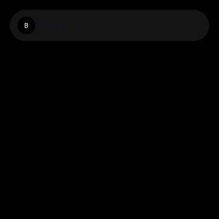
Betstar
B