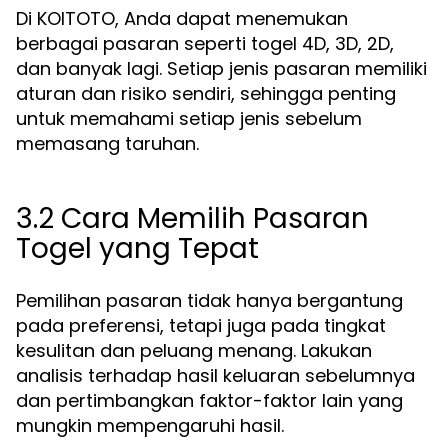
Di KOITOTO, Anda dapat menemukan
berbagai pasaran seperti togel 4D, 3D, 2D,
dan banyak lagi. Setiap jenis pasaran memiliki
aturan dan risiko sendiri, sehingga penting
untuk memahami setiap jenis sebelum
memasang taruhan.
3.2 Cara Memilih Pasaran
Togel yang Tepat
Pemilihan pasaran tidak hanya bergantung
pada preferensi, tetapi juga pada tingkat
kesulitan dan peluang menang. Lakukan
analisis terhadap hasil keluaran sebelumnya
dan pertimbangkan faktor-faktor lain yang
mungkin mempengaruhi hasil.