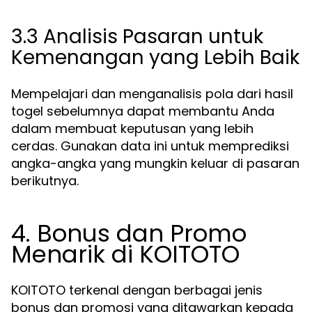
3.3 Analisis Pasaran untuk
Kemenangan yang Lebih Baik
Mempelajari dan menganalisis pola dari hasil
togel sebelumnya dapat membantu Anda
dalam membuat keputusan yang lebih
cerdas. Gunakan data ini untuk memprediksi
angka-angka yang mungkin keluar di pasaran
berikutnya.
4. Bonus dan Promo
Menarik di KOITOTO
KOITOTO terkenal dengan berbagai jenis
bonus dan promosi yang ditawarkan kepada