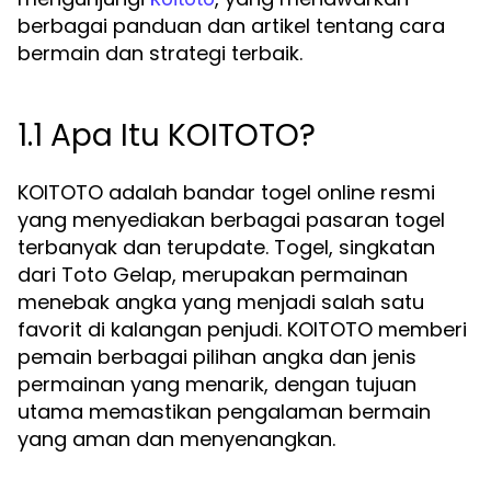
berbagai panduan dan artikel tentang cara
bermain dan strategi terbaik.
1.1 Apa Itu KOITOTO?
KOITOTO adalah bandar togel online resmi
yang menyediakan berbagai pasaran togel
terbanyak dan terupdate. Togel, singkatan
dari Toto Gelap, merupakan permainan
menebak angka yang menjadi salah satu
favorit di kalangan penjudi. KOITOTO memberi
pemain berbagai pilihan angka dan jenis
permainan yang menarik, dengan tujuan
utama memastikan pengalaman bermain
yang aman dan menyenangkan.