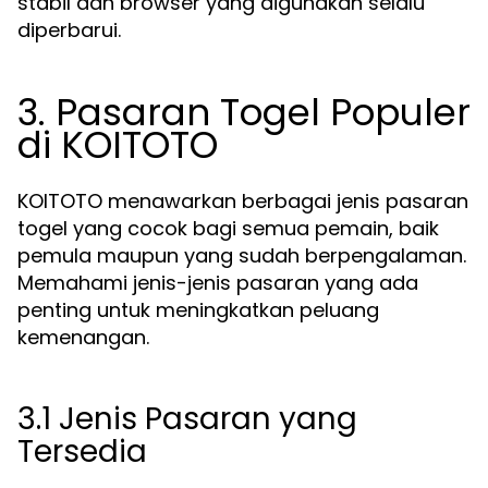
stabil dan browser yang digunakan selalu
diperbarui.
3. Pasaran Togel Populer
di KOITOTO
KOITOTO menawarkan berbagai jenis pasaran
togel yang cocok bagi semua pemain, baik
pemula maupun yang sudah berpengalaman.
Memahami jenis-jenis pasaran yang ada
penting untuk meningkatkan peluang
kemenangan.
3.1 Jenis Pasaran yang
Tersedia