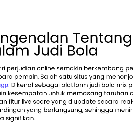
ngenalan Tentang
lam Judi Bola
tri perjudian online semakin berkembang p
para pemain. Salah satu situs yang menonjo
. Dikenal sebagai platform judi bola mix
sgp
n kesempatan untuk memasang taruhan de
n fitur live score yang diupdate secara re
ndingan yang berlangsung, sehingga men
a signifikan.