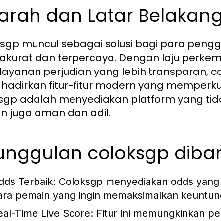
jarah dan Latar Belakan
sgp muncul sebagai solusi bagi para pengg
akurat dan terpercaya. Dengan laju perke
layanan perjudian yang lebih transparan, 
adirkan fitur-fitur modern yang memperkua
sgp adalah menyediakan platform yang tida
 juga aman dan adil.
unggulan coloksgp diban
dds Terbaik:
Coloksgp menyediakan odds yang 
ara pemain yang ingin memaksimalkan keuntung
eal-Time Live Score:
Fitur ini memungkinkan p