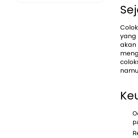
Se
Colok
yang 
akan 
mengh
colok
namun
Ke
O
p
R