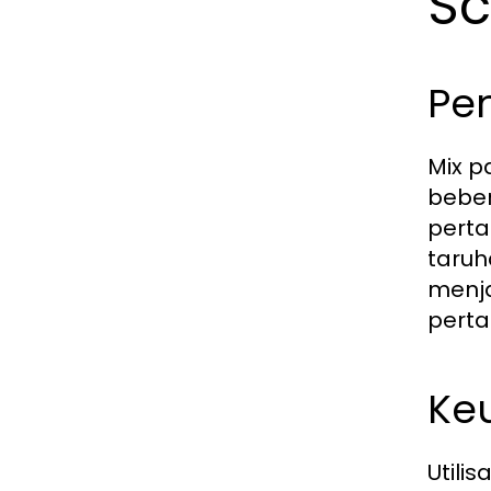
Sc
Pen
Mix p
beber
perta
taruh
menja
perta
Ke
Utili