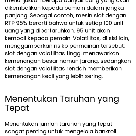
menunjukkan berapa banyak uang yang akan
dikembalikan kepada pemain dalam jangka
panjang. Sebagai contoh, mesin slot dengan
RTP 95% berarti bahwa untuk setiap 100 unit
uang yang dipertaruhkan, 95 unit akan
kembali kepada pemain. Volatilitas, di sisi lain,
menggambarkan risiko permainan tersebut;
slot dengan volatilitas tinggi menawarkan
kemenangan besar namun jarang, sedangkan
slot dengan volatilitas rendah memberikan
kemenangan kecil yang lebih sering.
Menentukan Taruhan yang
Tepat
Menentukan jumlah taruhan yang tepat
sangat penting untuk mengelola bankroll