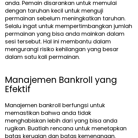
anda. Pemain disarankan untuk memulai
dengan taruhan kecil untuk menguji
permainan sebelum meningkatkan taruhan.
Selalu ingat untuk mempertimbangkan jumlah
permainan yang bisa anda mainkan dalam
sesi tersebut. Hal ini membantu dalam
mengurangi risiko kehilangan yang besar
dalam satu kali permainan.
Manajemen Bankroll yang
Efektif
Manajemen bankroll berfungsi untuk
memastikan bahwa anda tidak
menghabiskan lebih dari yang bisa anda
rugikan. Buatlah rencana untuk menetapkan
batas kerugian dan batas kemenangan.