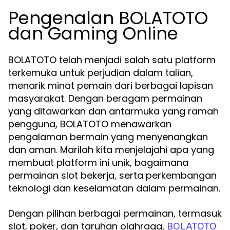
Pengenalan BOLATOTO
dan Gaming Online
BOLATOTO telah menjadi salah satu platform
terkemuka untuk perjudian dalam talian,
menarik minat pemain dari berbagai lapisan
masyarakat. Dengan beragam permainan
yang ditawarkan dan antarmuka yang ramah
pengguna, BOLATOTO menawarkan
pengalaman bermain yang menyenangkan
dan aman. Marilah kita menjelajahi apa yang
membuat platform ini unik, bagaimana
permainan slot bekerja, serta perkembangan
teknologi dan keselamatan dalam permainan.
Dengan pilihan berbagai permainan, termasuk
slot, poker, dan taruhan olahraga,
BOLATOTO