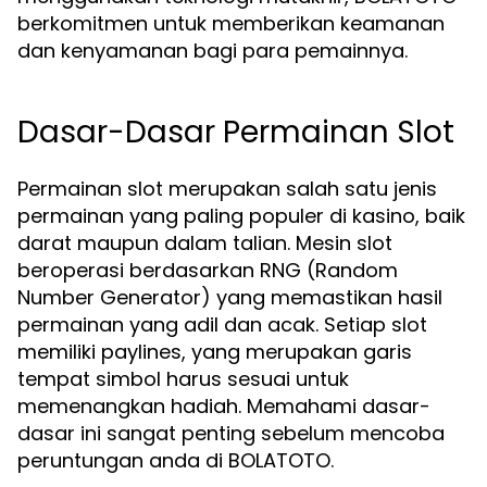
berkomitmen untuk memberikan keamanan
dan kenyamanan bagi para pemainnya.
Dasar-Dasar Permainan Slot
Permainan slot merupakan salah satu jenis
permainan yang paling populer di kasino, baik
darat maupun dalam talian. Mesin slot
beroperasi berdasarkan RNG (Random
Number Generator) yang memastikan hasil
permainan yang adil dan acak. Setiap slot
memiliki paylines, yang merupakan garis
tempat simbol harus sesuai untuk
memenangkan hadiah. Memahami dasar-
dasar ini sangat penting sebelum mencoba
peruntungan anda di BOLATOTO.