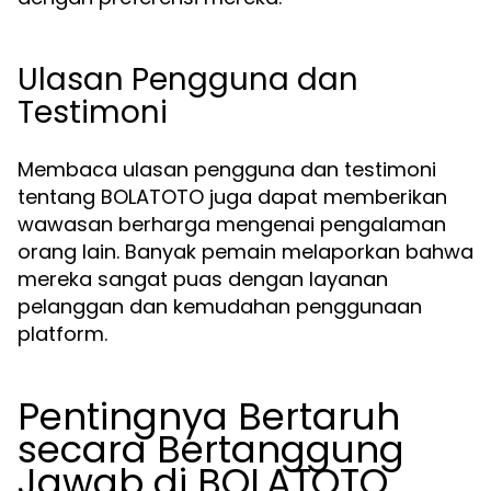
Ulasan Pengguna dan
Testimoni
Membaca ulasan pengguna dan testimoni
tentang BOLATOTO juga dapat memberikan
wawasan berharga mengenai pengalaman
orang lain. Banyak pemain melaporkan bahwa
mereka sangat puas dengan layanan
pelanggan dan kemudahan penggunaan
platform.
Pentingnya Bertaruh
secara Bertanggung
Jawab di BOLATOTO