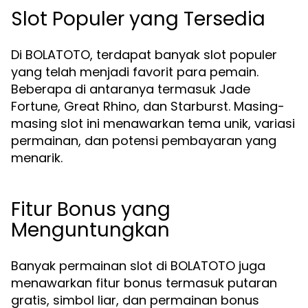
Slot Populer yang Tersedia
Di BOLATOTO, terdapat banyak slot populer
yang telah menjadi favorit para pemain.
Beberapa di antaranya termasuk Jade
Fortune, Great Rhino, dan Starburst. Masing-
masing slot ini menawarkan tema unik, variasi
permainan, dan potensi pembayaran yang
menarik.
Fitur Bonus yang
Menguntungkan
Banyak permainan slot di BOLATOTO juga
menawarkan fitur bonus termasuk putaran
gratis, simbol liar, dan permainan bonus