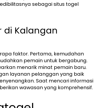
ibilitasnya sebagai situs togel
 di Kalangan
berapa faktor. Pertama, kemudahan
emudahkan pemain untuk bergabung.
arkan menarik minat pemain baru.
ngan layanan pelanggan yang baik
nyenangkan. Saat mencari informasi
erikan wawasan yang komprehensif.
atogel