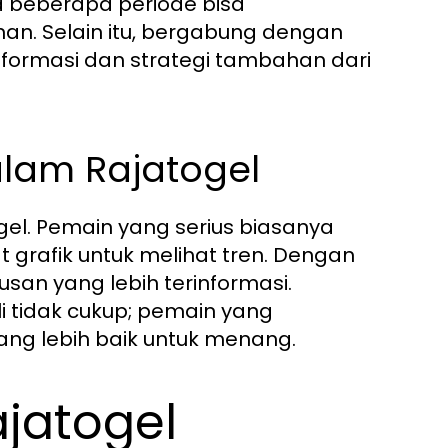
beberapa periode bisa
an. Selain itu, bergabung dengan
formasi dan strategi tambahan dari
alam Rajatogel
gel. Pemain yang serius biasanya
grafik untuk melihat tren. Dengan
n yang lebih terinformasi.
 tidak cukup; pemain yang
ng lebih baik untuk menang.
ajatogel