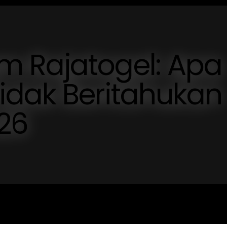
 Rajatogel: Apa
idak Beritahukan
26