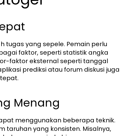
Tepat
h tugas yang sepele. Pemain perlu
ai faktor, seperti statistik angka
r-faktor eksternal seperti tanggal
ikasi prediksi atau forum diskusi juga
tepat.
ang Menang
apat menggunakan beberapa teknik.
 taruhan yang konsisten. Misalnya,