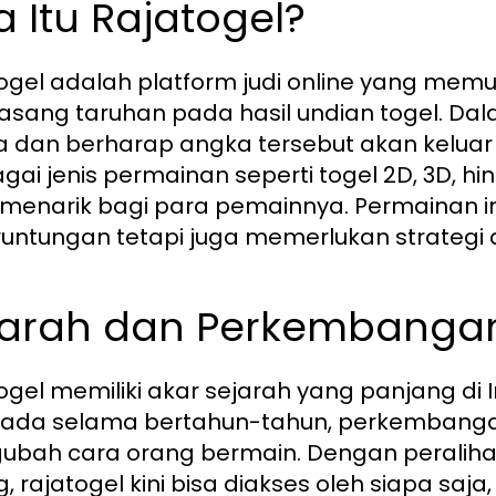
 Itu Rajatogel?
ogel adalah platform judi online yang me
ang taruhan pada hasil undian togel. Dal
 dan berharap angka tersebut akan keluar
gai jenis permainan seperti togel 2D, 3D, h
menarik bagi para pemainnya. Permainan i
untungan tetapi juga memerlukan strategi d
jarah dan Perkembangan
ogel memiliki akar sejarah yang panjang di 
 ada selama bertahun-tahun, perkembangan 
bah cara orang bermain. Dengan peralihan 
g, rajatogel kini bisa diakses oleh siapa saja,