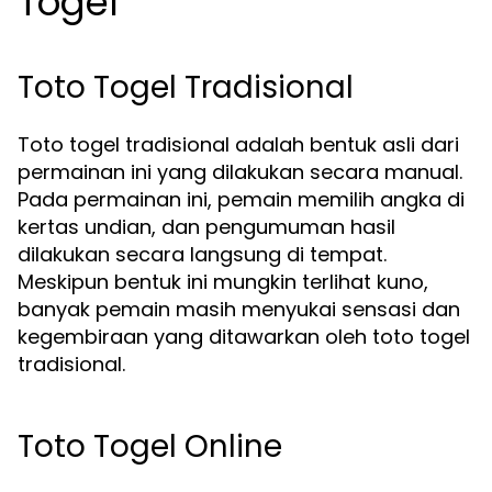
Togel
Toto Togel Tradisional
Toto togel tradisional adalah bentuk asli dari
permainan ini yang dilakukan secara manual.
Pada permainan ini, pemain memilih angka di
kertas undian, dan pengumuman hasil
dilakukan secara langsung di tempat.
Meskipun bentuk ini mungkin terlihat kuno,
banyak pemain masih menyukai sensasi dan
kegembiraan yang ditawarkan oleh toto togel
tradisional.
Toto Togel Online