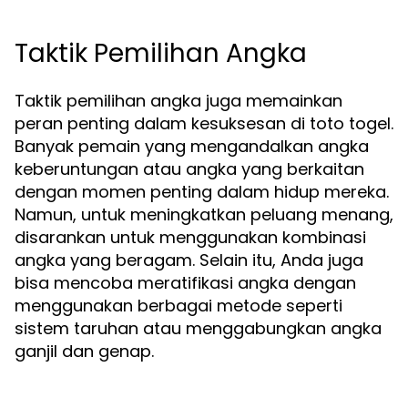
Taktik Pemilihan Angka
Taktik pemilihan angka juga memainkan
peran penting dalam kesuksesan di toto togel.
Banyak pemain yang mengandalkan angka
keberuntungan atau angka yang berkaitan
dengan momen penting dalam hidup mereka.
Namun, untuk meningkatkan peluang menang,
disarankan untuk menggunakan kombinasi
angka yang beragam. Selain itu, Anda juga
bisa mencoba meratifikasi angka dengan
menggunakan berbagai metode seperti
sistem taruhan atau menggabungkan angka
ganjil dan genap.