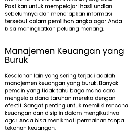
Pastikan untuk mempelajari hasil undian
sebelumnya dan menerapkan informasi
tersebut dalam pemilihan angka agar Anda
bisa meningkatkan peluang menang.
Manajemen Keuangan yang
Buruk
Kesalahan lain yang sering terjadi adalah
manajemen keuangan yang buruk. Banyak
pemain yang tidak tahu bagaimana cara
mengelola dana taruhan mereka dengan
efektif. Sangat penting untuk memiliki rencana
keuangan dan disiplin dalam mengikutinya
agar Anda bisa menikmati permainan tanpa
tekanan keuangan.