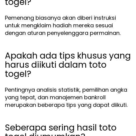
togel?
Pemenang biasanya akan diberi instruksi
untuk mengklaim hadiah mereka sesuai
dengan aturan penyelenggara permainan.
Apakah ada tips khusus yang
harus diikuti dalam toto
togel?
Pentingnya analisis statistik, pemilihan angka
yang tepat, dan manajemen bankroll
merupakan beberapa tips yang dapat diikuti.
Seberapa sering hasil toto