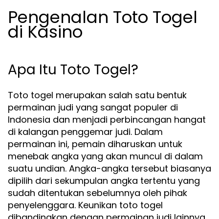
Pengenalan Toto Togel
di Kasino
Apa Itu Toto Togel?
Toto togel merupakan salah satu bentuk
permainan judi yang sangat populer di
Indonesia dan menjadi perbincangan hangat
di kalangan penggemar judi. Dalam
permainan ini, pemain diharuskan untuk
menebak angka yang akan muncul di dalam
suatu undian. Angka-angka tersebut biasanya
dipilih dari sekumpulan angka tertentu yang
sudah ditentukan sebelumnya oleh pihak
penyelenggara. Keunikan toto togel
dibandingkan dengan permainan judi lainnya