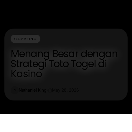
GAMBLING
Menang Besar dengan
Strategi Toto Togel di
Kasino
Nathaniel King
May 28, 2026
N